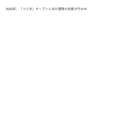
2020年、「つじ半」オープンに向け建物の改修が行われ
ました。
一般社団法人
前橋まちなかエージェンシー
群馬県前橋市千代田町2-10-2 comm
TEL
027-212-2117
FAX
027-212-2118
MAIL info@machinaka.agency