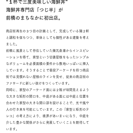
“１杯で三度美味しい海鮮丼”
海鮮丼専門店「つじ半」が
前橋のまちなかに初出店。
商店街再生の３つ目の計画として、完成している隣２軒
と調和を保ちつつ、単体としても個性がある建築を考え
ました。
前橋に風景として存在していた煉瓦倉庫からインスピレ
ーションを得て、家型という切妻屋根をもったシンプル
なボリュームを必要面積の要件から敷地いっぱいに挿入
しています。そうすることで普段アーケードを持つ商店
街では見慣れない屋根のラインを見せ、従来の商店街の
ファサードに新しい抜けをつくっています。
同時に、家型のアーケード面には２階が垣間見えるよう
な大きな矩形の開口を、中庭がある面には中庭と位置を
合わせた家型の大きな開口部を設けることで、光や風や
人の行き来を可能にしています。この「家型と矩形のテ
レコ」の考え方により、境界があいまいになり、中庭を
介した豊かな関係がさらに発展していくことを期待して
います。