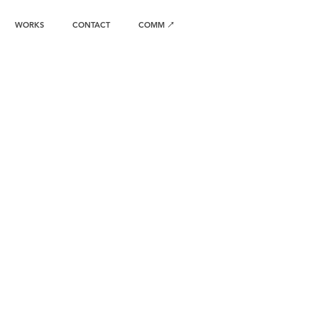
WORKS
CONTACT
COMM ↗︎